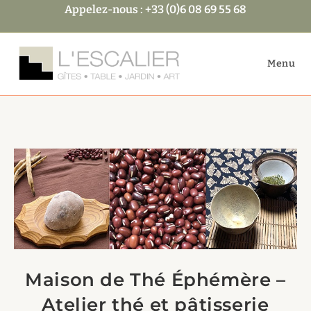
Skip
Appelez-nous : +33 (0)6 08 69 55 68
to
content
Menu
Maison de Thé Éphémère –
Atelier thé et pâtisserie