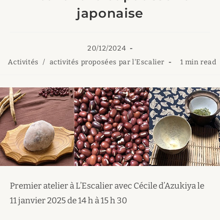
japonaise
Publication
20/12/2024
publiée :
Post
Temps
Activités
/
activités proposées par l'Escalier
1 min read
category:
de
lecture :
Premier atelier à L’Escalier avec Cécile d’Azukiya le
11 janvier 2025 de 14 h à 15 h 30