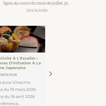
ligne Au cours du mois de juillet, je…
Lire la suite
tivité À L'Escalier :
ces D'initiation À La
Côté Galerie : Adelin
ine Japonaise
Jusqu'au 24 Août
08/02/2026
04/08/2025
s pour s'inscrire
Les murs de la galer
e du 19 mars 2026
remplis des pétillante
e du 16 avril 2026
d'Adeline Gaffez. Pens
nférence…