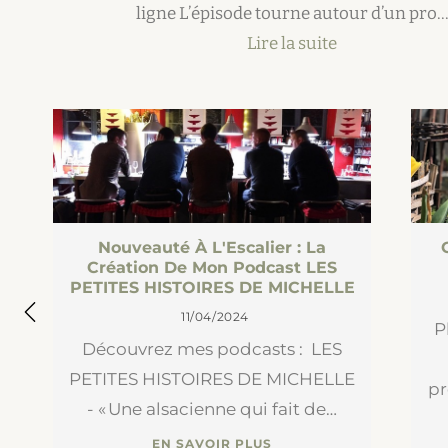
ligne L’épisode tourne autour d’un pro
Lire la suite
Nouveauté À L'Escalier : La
Création De Mon Podcast LES
PETITES HISTOIRES DE MICHELLE
11/04/2024
P
Découvrez mes podcasts : LES
PETITES HISTOIRES DE MICHELLE
pr
- « Une alsacienne qui fait de…
EN SAVOIR PLUS