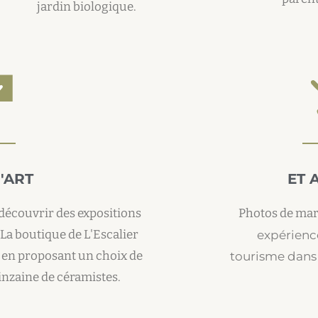
jardin biologique.
'ART
ET A
à découvrir des expositions
Photos de mar
. La boutique de L'Escalier
expérienc
l en proposant un choix de
tourisme dans l
inzaine de céramistes.