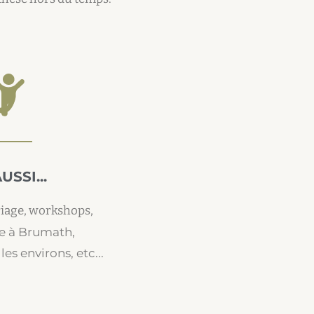
USSI...
iage, workshops,
e à Brumath,
es environs, etc...