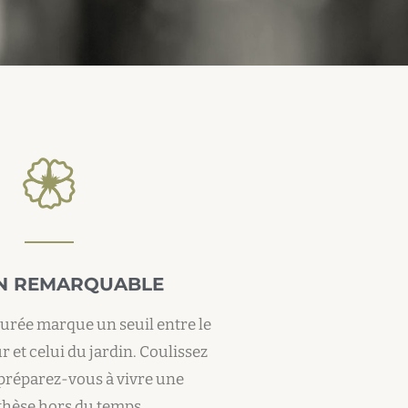
N REMARQUABLE
urée marque un seuil entre le
 et celui du jardin. Coulissez
t préparez-vous à vivre une
hèse hors du temps.