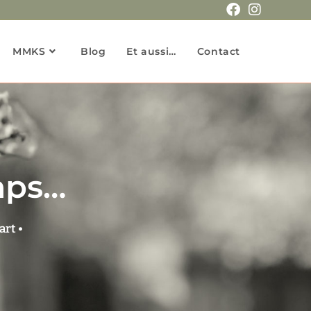
MMKS
Blog
Et aussi…
Contact
emps…
art •