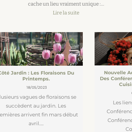
…
cache un lieu vraiment unique :…
Lire la suite
Nouvelle Ac
Côté Jardin : Les Floraisons Du
Des Conféren
Printemps.
Cuis
18/05/2023
lusieurs vagues de floraisons se
Les lien
succèdent au jardin. Les
Conférenc
emières arrivent fin mars début
Conférenc
avril.…
Co