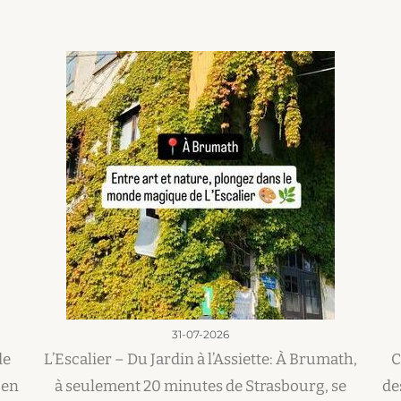
31-07-2026
de
L’Escalier – Du Jardin à l’Assiette: À Brumath,
C
 en
à seulement 20 minutes de Strasbourg, se
de