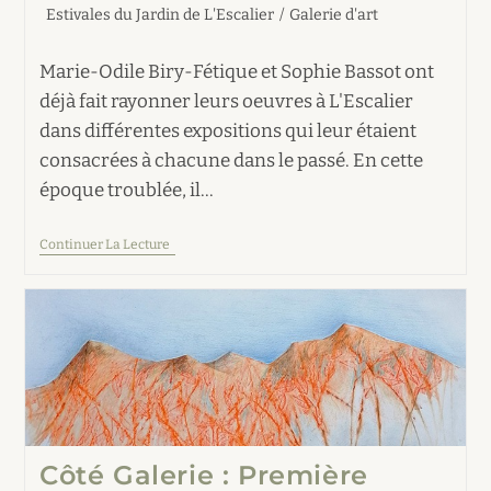
de
publiée :
Post
Estivales du Jardin de L'Escalier
/
Galerie d'art
lecture :
category:
Marie-Odile Biry-Fétique et Sophie Bassot ont
déjà fait rayonner leurs oeuvres à L'Escalier
dans différentes expositions qui leur étaient
consacrées à chacune dans le passé. En cette
époque troublée, il…
Côté
Continuer La Lecture
Galerie
:
En
Juillet
2025,
Deux
Présences
Fortes
Côté Galerie : Première