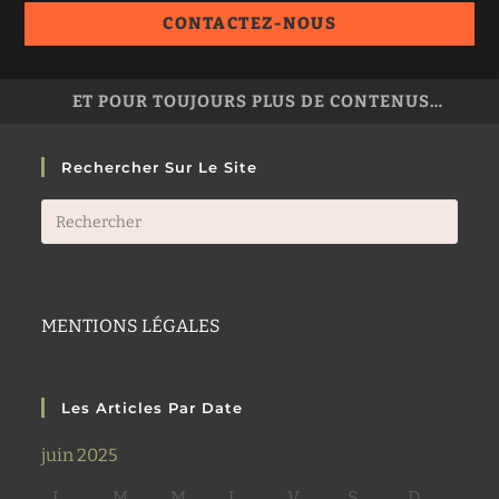
CONTACTEZ-NOUS
ET POUR TOUJOURS PLUS DE CONTENUS…
Rechercher Sur Le Site
Press
Esca
to
close
the
MENTIONS LÉGALES
searc
panel
Les Articles Par Date
juin 2025
L
M
M
J
V
S
D