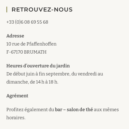
to
RETROUVEZ-NOUS
clo
the
+33 (0)6 08 69 55 68
sea
pan
Adresse
10 rue de Pfaffenhoffen
F-67170 BRUMATH
Heures d’ouverture du jardin
De début juin à fin septembre, du vendredi au
dimanche, de 14 h à 18 h.
Agrément
Profitez également du
bar – salon de thé
aux mêmes
horaires.