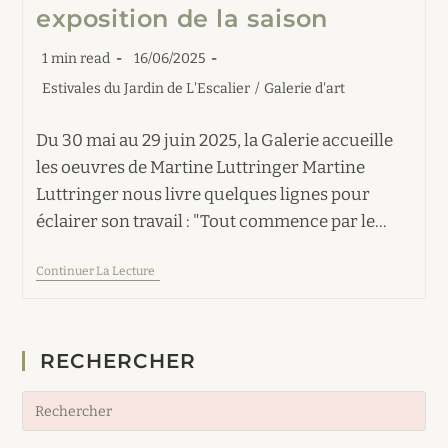
exposition de la saison
Temps
Publication
1 min read
16/06/2025
de
publiée :
Post
Estivales du Jardin de L'Escalier
/
Galerie d'art
lecture :
category:
Du 30 mai au 29 juin 2025, la Galerie accueille
les oeuvres de Martine Luttringer Martine
Luttringer nous livre quelques lignes pour
éclairer son travail : "Tout commence par le…
Côté
Continuer La Lecture
Galerie
:
Première
Exposition
De
RECHERCHER
La
Saison
Pre
Es