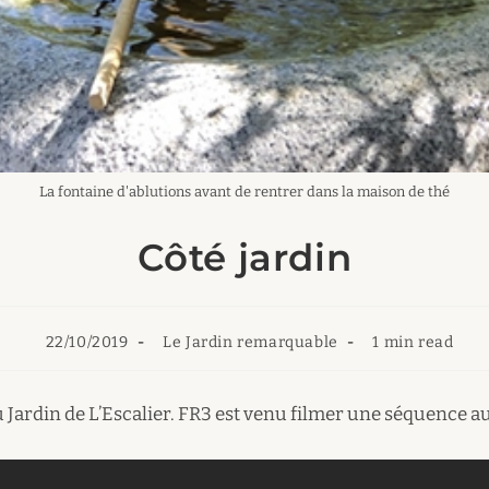
La fontaine d'ablutions avant de rentrer dans la maison de thé
Côté jardin
Publication
Post
Temps
22/10/2019
Le Jardin remarquable
1 min read
publiée :
category:
de
lecture :
u Jardin de L’Escalier. FR3 est venu filmer une séquence a