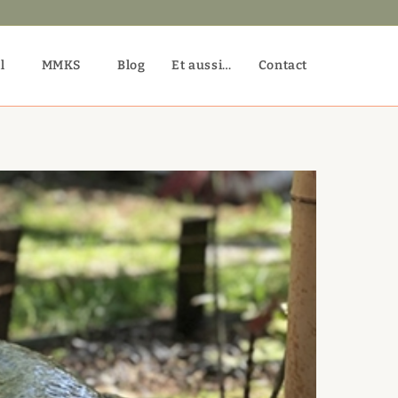
l
MMKS
Blog
Et aussi…
Contact
Toggle
website
search