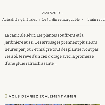
Publication
26/07/2019
publiée :
Post
Temps
Actualités générales
/
Le Jardin remarquable
1 min read
category:
de
lecture :
La canicule sévit. Les plantes souffrent et la
jardinière aussi. Les arrosages prennent plusieurs
heures par jour et malgré tout des plantes n’ont pas
résisté. Je rêve d’un ciel d’orage avec la promesse
d’une pluie rafraîchissante…
VOUS DEVRIEZ ÉGALEMENT AIMER